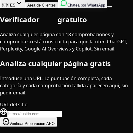
Inglés
Italiano
Español
🇪🇸
ES
Área de Clientes
Chatea por WhatsApp
Verificador
AEO
gratuito
Analiza cualquier página con 18 comprobaciones y
comprueba si está construida para que la citen ChatGPT,
Perplexity, Google AI Overviews y Copilot. Sin email.
Analiza cualquier página gratis
Introduce una URL. La puntuación completa, cada
categoría y cada comprobación fallida aparecen aquí, sin
pedir email.
URL del sitio
Verificar Preparación AEO