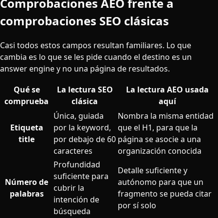
Comprobaciones AEO frente a
comprobaciones SEO clásicas
Casi todos estos campos resultan familiares. Lo que
cambia es lo que se les pide cuando el destino es un
answer engine y no una página de resultados.
Qué se
La lectura SEO
La lectura AEO usada
comprueba
clásica
aquí
Comprobaciones AEO frente a comprobaciones SEO clásic
Única, guiada
Nombra la misma entidad
Etiqueta
por la keyword,
que el H1, para que la
title
por debajo de 60
página se asocie a una
caracteres
organización conocida
Profundidad
Detalle suficiente y
suficiente para
Número de
autónomo para que un
cubrir la
palabras
fragmento se pueda citar
intención de
por sí solo
búsqueda