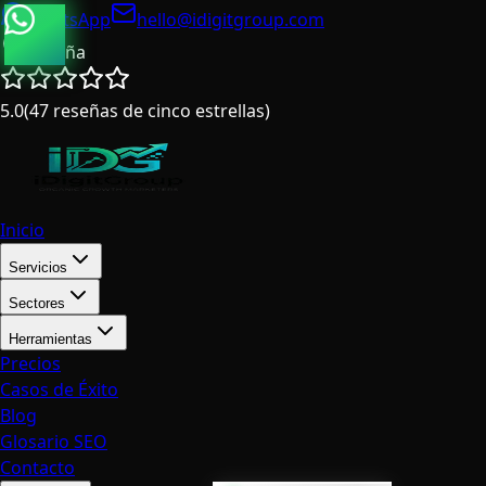
WhatsApp
hello@idigitgroup.com
España
5.0
(
47
reseñas de cinco estrellas
)
Inicio
Servicios
Sectores
Herramientas
Precios
Casos de Éxito
Blog
Glosario SEO
Contacto