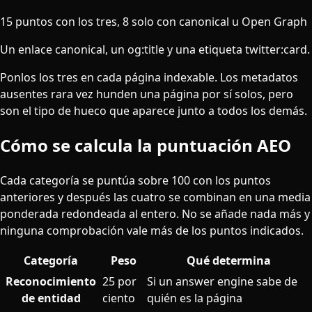
15 puntos con los tres, 8 solo con canonical u Open Graph
Un enlace canonical, un og:title y una etiqueta twitter:card.
Ponlos los tres en cada página indexable. Los metadatos
ausentes rara vez hunden una página por sí solos, pero
son el tipo de hueco que aparece junto a todos los demás.
Cómo se calcula la puntuación AEO
Cada categoría se puntúa sobre 100 con los puntos
anteriores y después las cuatro se combinan en una media
ponderada redondeada al entero. No se añade nada más y
ninguna comprobación vale más de los puntos indicados.
Categoría
Peso
Qué determina
Pesos de categoría que forman la puntuación AEO sobre 1
Reconocimiento
25 por
Si un answer engine sabe de
de entidad
ciento
quién es la página