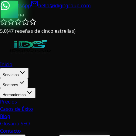
WhatsApp
hello@idigitgroup.com
España
5.0
(
47
reseñas de cinco estrellas
)
Inicio
Servicios
Sectores
Herramientas
Precios
Casos de Éxito
Blog
Glosario SEO
Contacto