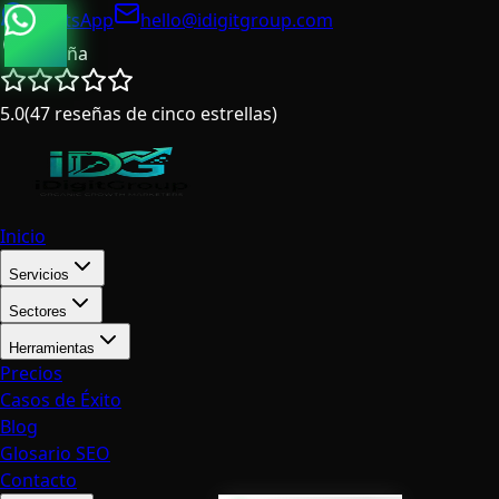
WhatsApp
hello@idigitgroup.com
España
5.0
(
47
reseñas de cinco estrellas
)
Inicio
Servicios
Sectores
Herramientas
Precios
Casos de Éxito
Blog
Glosario SEO
Contacto