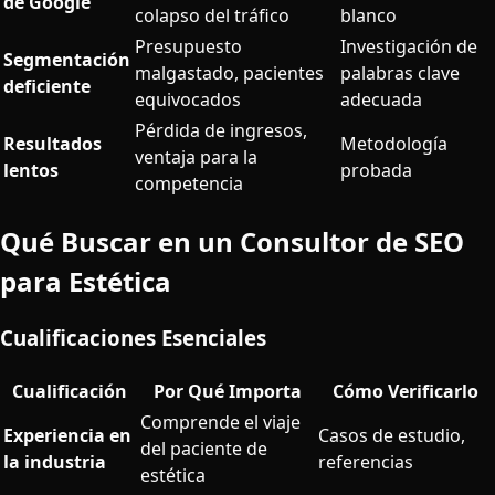
de Google
colapso del tráfico
blanco
Presupuesto
Investigación de
Segmentación
malgastado, pacientes
palabras clave
deficiente
equivocados
adecuada
Pérdida de ingresos,
Resultados
Metodología
ventaja para la
lentos
probada
competencia
Qué Buscar en un Consultor de SEO
para Estética
Cualificaciones Esenciales
Cualificación
Por Qué Importa
Cómo Verificarlo
Comprende el viaje
Experiencia en
Casos de estudio,
del paciente de
la industria
referencias
estética