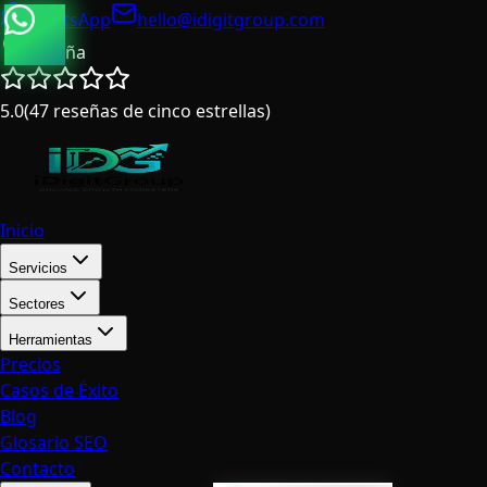
WhatsApp
hello@idigitgroup.com
España
5.0
(
47
reseñas de cinco estrellas
)
Inicio
Servicios
Sectores
Herramientas
Precios
Casos de Éxito
Blog
Glosario SEO
Contacto