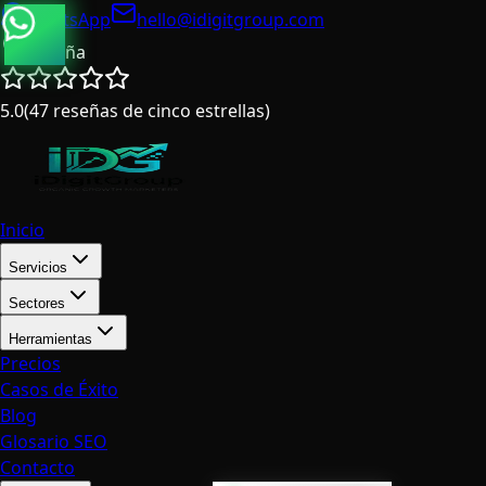
WhatsApp
hello@idigitgroup.com
España
5.0
(
47
reseñas de cinco estrellas
)
Inicio
Servicios
Sectores
Herramientas
Precios
Casos de Éxito
Blog
Glosario SEO
Contacto