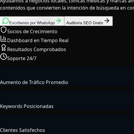
iDigitGroup is a UK SEO and AEO agency founded in 2016, bas
Ayudamos a negocios locales, clínicas médicas y marcas am
contenidos que convierten la intención de búsqueda en con
Escríbenos por WhatsApp
Auditoría SEO Gratis
Socios de Crecimiento
Dashboard en Tiempo Real
Resultados Comprobados
Soporte 24/7
608
%
Aumento de Tráfico Promedio
156
+
Keywords Posicionadas
50
+
Clientes Satisfechos