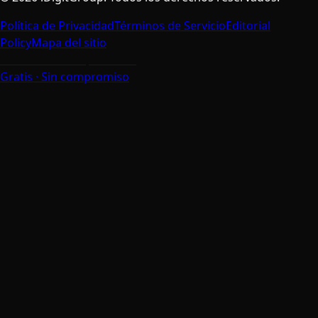
Política de Privacidad
Términos de Servicio
Editorial
Policy
Mapa del sitio
Habla con un Especialista
Gratis · Sin compromiso
Valoramos Tu Privacidad
Usamos cookies para mejorar tu experiencia de
navegación, analizar el tráfico del sitio y personalizar el
contenido. Puedes elegir qué cookies aceptar.
Aceptar Todas
Solo Necesarias