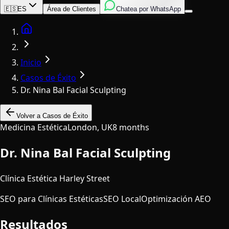
Inglés
Italiano
Español
🇪🇸
ES
Área de Clientes
Chatea por WhatsApp
Home
Inicio
Casos de Éxito
Dr. Nina Bal Facial Sculpting
Volver a Casos de Éxito
Medicina Estética
London, UK
8 months
Dr. Nina Bal Facial Sculpting
Clínica Estética Harley Street
SEO para Clínicas Estéticas
SEO Local
Optimización AEO
Resultados