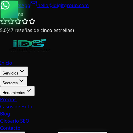
WhatsApp
hello@idigitgroup.com
España
5.0
(
47
reseñas de cinco estrellas
)
Inicio
Servicios
Sectores
Herramientas
Precios
Casos de Éxito
Blog
Glosario SEO
Contacto