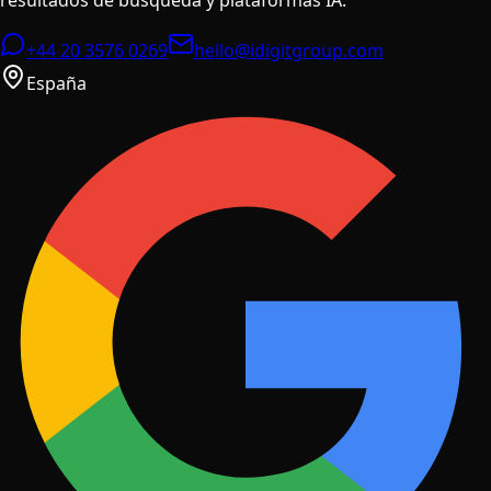
+44 20 3576 0269
hello@idigitgroup.com
España