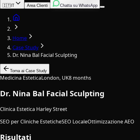
Inglese
Italiano
Spagnolo
🇮🇹
IT
Area Clienti
Chatta su WhatsApp
Home
Home
Case Study
Dr. Nina Bal Facial Sculpting
Torna ai Case Study
Medicina Estetica
London, UK
8 months
Dr. Nina Bal Facial Sculpting
Clinica Estetica Harley Street
SEO per Cliniche Estetiche
SEO Locale
Ottimizzazione AEO
Risultati