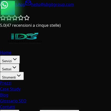
WhatsApp
hello@idigitgroup.com
Italia
5.0
(
47
recensioni a cinque stelle
)
Home
Servizi
Settori
Strumenti
Prezzi
Case Study
Blog
Glossario SEO
Contatti