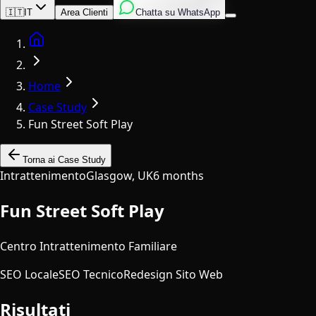
Inglese
Italiano
Spagnolo
🇮🇹
IT
Area Clienti
Chatta su WhatsApp
Home
Home
Case Study
Fun Street Soft Play
Torna ai Case Study
Intrattenimento
Glasgow, UK
6 months
Fun Street Soft Play
Centro Intrattenimento Familiare
SEO Locale
SEO Tecnico
Redesign Sito Web
Risultati