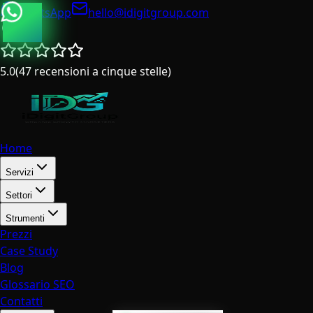
WhatsApp
hello@idigitgroup.com
Italia
5.0
(
47
recensioni a cinque stelle
)
Home
Servizi
Settori
Strumenti
Prezzi
Case Study
Blog
Glossario SEO
Contatti