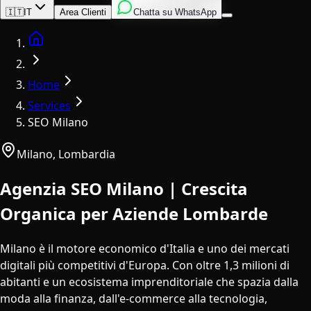
Inglese
Italiano
Spagnolo
🇮🇹
IT
Area Clienti
Chatta su WhatsApp
Home
Home
Services
SEO Milano
Milano
,
Lombardia
Agenzia SEO Milano | Crescita
Organica per Aziende Lombarde
Milano è il motore economico d'Italia e uno dei mercati
digitali più competitivi d'Europa. Con oltre 1,3 milioni di
abitanti e un ecosistema imprenditoriale che spazia dalla
moda alla finanza, dall'e-commerce alla tecnologia,