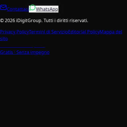
Contattaci
WhatsApp
©
2026
iDigitGroup.
Tutti i diritti riservati.
Privacy Policy
Termini di Servizio
Editorial Policy
Mappa del
sito
Parla con un Esperto
Gratis · Senza impegno
La Tua Privacy è Importante
Utilizziamo i cookie per migliorare la tua esperienza di
navigazione, analizzare il traffico del sito e personalizzare i
contenuti. Puoi scegliere quali cookie accettare.