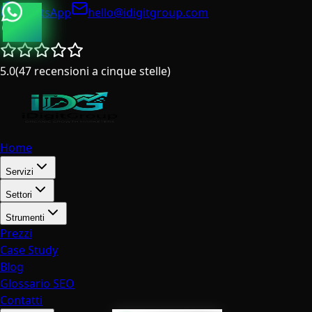
WhatsApp
hello@idigitgroup.com
Italia
5.0
(
47
recensioni a cinque stelle
)
Home
Servizi
Settori
Strumenti
Prezzi
Case Study
Blog
Glossario SEO
Contatti