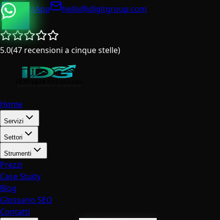
WhatsApp
hello@idigitgroup.com
Italia
5.0
(
47
recensioni a cinque stelle
)
Home
Servizi
Settori
Strumenti
Prezzi
Case Study
Blog
Glossario SEO
Contatti