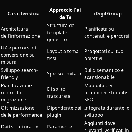
Approccio Fai
Caratteristica
iDigitGroup
da Te
Struttura da
Architettura
Pianificata su
template
dell'informazione
contenuti e percorsi
generico
UX e percorsi di
Layout a tema
Progettati sui tuoi
conversione su
fissi
obiettivi
misura
Sviluppo search-
Build semantico e
Spesso limitato
friendly
scansionabile
Pianificazione
Mappata per
Di solito
redirect e
proteggere l'equity
trascurata
migrazione
SEO
Ottimizzazione
Dipendente dai
Integrata durante lo
delle performance
plugin
sviluppo
Aggiunti dove
Dati strutturati e
Raramente
rilevanti, verificati in