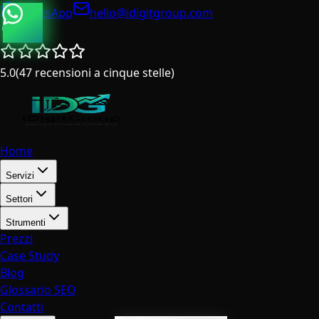
WhatsApp
hello@idigitgroup.com
Italia
5.0
(
47
recensioni a cinque stelle
)
Home
Servizi
Settori
Strumenti
Prezzi
Case Study
Blog
Glossario SEO
Contatti