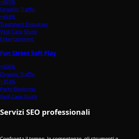
+601%
Organic Traffic
+458%
Treatment Enquiries
Vedi Case Study
Entertainment
Fun Street Soft Play
+600%
Organic Traffic
+353%
Party Bookings
Vedi Case Study
Servizi SEO professionali
vs gestire la
SEO internamente
Confronta il tempo, le competenze, gli strumenti e