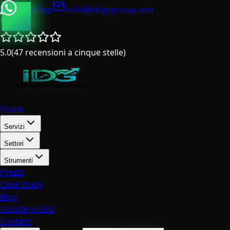
WhatsApp
hello@idigitgroup.com
Italia
5.0
(
47
recensioni a cinque stelle
)
Home
Servizi
Settori
Strumenti
Prezzi
Case Study
Blog
Glossario SEO
Contatti