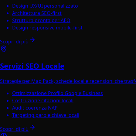
Design UX/UI personalizzato
Architettura SEO-first
Struttura pronta per AEO
Design responsive mobile-first
Scopri di più
Servizi SEO Locale
Strategie per Map Pack, schede local e recensioni che tras
Ottimizzazione Profilo Google Business
Costruzione citazioni locali
Audit coerenza NAP
Targeting parole chiave locali
Scopri di più