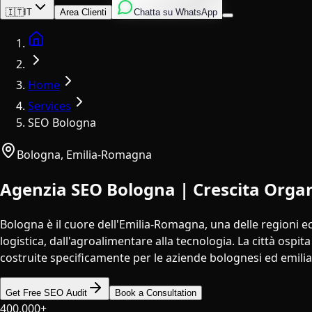
Inglese
Italiano
Spagnolo
🇮🇹
IT
Area Clienti
Chatta su WhatsApp
Home
Home
Services
SEO Bologna
Bologna
,
Emilia-Romagna
Agenzia SEO Bologna | Crescita Organ
Bologna è il cuore dell'Emilia-Romagna, una delle regioni e
logistica, dall'agroalimentare alla tecnologia. La città osp
costruite specificamente per le aziende bolognesi ed emili
Get Free SEO Audit
Book a Consultation
400.000+