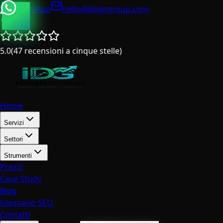
WhatsApp
hello@idigitgroup.com
Italia
5.0
(
47
recensioni a cinque stelle
)
Home
Servizi
Settori
Strumenti
Prezzi
Case Study
Blog
Glossario SEO
Contatti