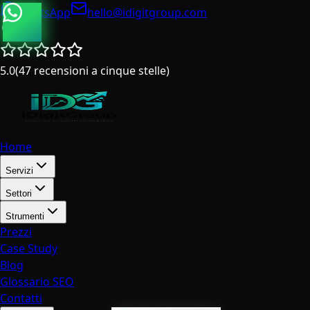
WhatsApp
hello@idigitgroup.com
Italia
5.0
(
47
recensioni a cinque stelle
)
Home
Servizi
Settori
Strumenti
Prezzi
Case Study
Blog
Glossario SEO
Contatti