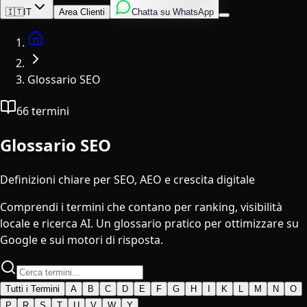
Inglese
Italiano
Spagnolo
🇮🇹
IT
Area Clienti
Chatta su WhatsApp
Home
Glossario SEO
66
termini
Glossario SEO
Definizioni chiare per SEO, AEO e crescita digitale
Comprendi i termini che contano per ranking, visibilità
locale e ricerca AI. Un glossario pratico per ottimizzare su
Google e sui motori di risposta.
Tutti i Termini
A
B
C
D
E
F
G
H
I
K
L
M
N
O
P
R
S
T
U
V
W
Y