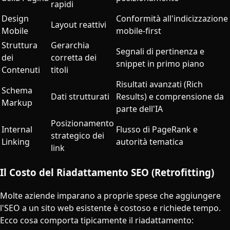
rapidi
Design
Conformità all'indicizzazione
Layout reattivi
Mobile
mobile-first
Struttura
Gerarchia
Segnali di pertinenza e
dei
corretta dei
snippet in primo piano
Contenuti
titoli
Risultati avanzati (Rich
Schema
Dati strutturati
Results) e comprensione da
Markup
parte dell'IA
Posizionamento
Internal
Flusso di PageRank e
strategico dei
Linking
autorità tematica
link
Il Costo del Riadattamento SEO (Retrofitting)
Molte aziende imparano a proprie spese che aggiungere
l'SEO a un sito web esistente è costoso e richiede tempo.
Ecco cosa comporta tipicamente il riadattamento: