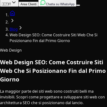
Inglese
Italiano
Spagnolo
🇮🇹
IT
Area Clienti
Chatta su WhatsApp
Home
Blog
Web Design SEO: Come Costruire Siti Web Che Si
Posizionano Fin dal Primo Giorno
Web Design
Web Design SEO: Come Costruire Siti
Web Che Si Posizionano Fin dal Primo
Giorno
La maggior parte dei siti web sono costruiti belli ma
invisibili. Scopri come progettare e sviluppare siti web con
architettura SEO che si posizionano dal lancio.