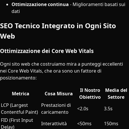
Ottimizzazione continua
- Miglioramenti basati sui
dati
SEO Tecnico Integrato in Ogni Sito
Web
Ottimizzazione dei Core Web Vitals
Ogni sito web che costruiamo mira a punteggi eccellenti
nei Core Web Vitals, che ora sono un fattore di
posizionamento:
Il Nostro
Media del
Metrica
Cosa Misura
Obiettivo
Settore
LCP (Largest
Prestazioni di
<2.0s
3.5s
Contentful Paint)
caricamento
FID (First Input
Interattività
<50ms
150ms
Delay)