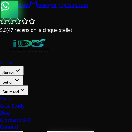
WhatsApp
hello@idigitgroup.com
Italia
5.0
(
47
recensioni a cinque stelle
)
Home
Servizi
Settori
Strumenti
Prezzi
Case Study
Blog
Glossario SEO
Contatti