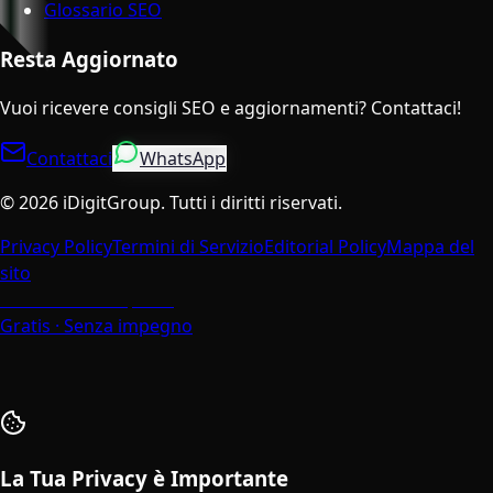
Glossario SEO
Resta Aggiornato
Vuoi ricevere consigli SEO e aggiornamenti? Contattaci!
Contattaci
WhatsApp
©
2026
iDigitGroup.
Tutti i diritti riservati.
Privacy Policy
Termini di Servizio
Editorial Policy
Mappa del
sito
Parla con un Esperto
Gratis · Senza impegno
La Tua Privacy è Importante