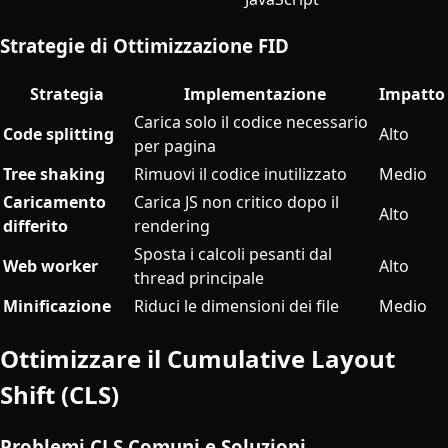
Strategie di Ottimizzazione FID
Strategia
Implementazione
Impatto
Carica solo il codice necessario
Code splitting
Alto
per pagina
Tree shaking
Rimuovi il codice inutilizzato
Medio
Caricamento
Carica JS non critico dopo il
Alto
differito
rendering
Sposta i calcoli pesanti dal
Web worker
Alto
thread principale
Minificazione
Riduci le dimensioni dei file
Medio
Ottimizzare il Cumulative Layout
Shift (CLS)
Problemi CLS Comuni e Soluzioni