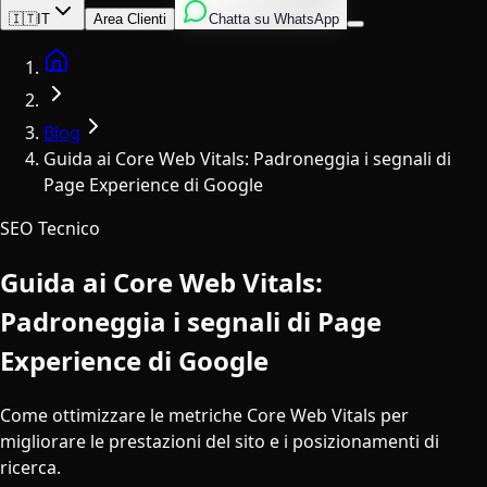
Inglese
Italiano
Spagnolo
🇮🇹
IT
Area Clienti
Chatta su WhatsApp
Home
Blog
Guida ai Core Web Vitals: Padroneggia i segnali di
Page Experience di Google
SEO Tecnico
Guida ai Core Web Vitals:
Padroneggia i segnali di Page
Experience di Google
Come ottimizzare le metriche Core Web Vitals per
migliorare le prestazioni del sito e i posizionamenti di
ricerca.