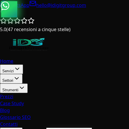
WhatsApp
hello@idigitgroup.com
Italia
5.0
(
47
recensioni a cinque stelle
)
Home
Servizi
Settori
Strumenti
Prezzi
Case Study
Blog
Glossario SEO
Contatti