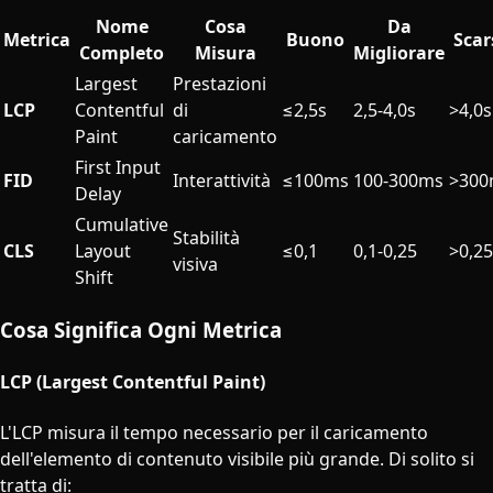
Nome
Cosa
Da
Metrica
Buono
Scar
Completo
Misura
Migliorare
Largest
Prestazioni
LCP
Contentful
di
≤2,5s
2,5-4,0s
>4,0s
Paint
caricamento
First Input
FID
Interattività
≤100ms
100-300ms
>300
Delay
Cumulative
Stabilità
CLS
Layout
≤0,1
0,1-0,25
>0,25
visiva
Shift
Cosa Significa Ogni Metrica
LCP (Largest Contentful Paint)
L'LCP misura il tempo necessario per il caricamento
dell'elemento di contenuto visibile più grande. Di solito si
tratta di: