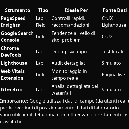
Strumento
Tipo
Ideale Per
Fonte Dati
PageSpeed
Lab +
Controlli rapidi,
CrUX +
Insights
Field
raccomandazioni
Lighthouse
Google Search
Tendenze a livello di
Field
CrUX
Console
sito, problemi
Chrome
Lab
Debug, sviluppo
Test locale
DevTools
Lighthouse
Lab
Audit dettagliati
Simulato
Web Vitals
Monitoraggio in
Field
Pagina live
Extension
tempo reale
Analisi dettagliata del
GTmetrix
Lab
Simulato
waterfall
Importante:
Google utilizza i dati di campo (da utenti reali)
per le decisioni di posizionamento. I dati di laboratorio
sono utili per il debug ma non influenzano direttamente le
classifiche.