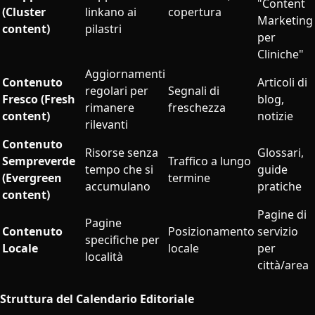
"Content
(Cluster
linkano ai
copertura
Marketing
content)
pilastri
per
Cliniche"
Aggiornamenti
Contenuto
Articoli di
regolari per
Segnali di
Fresco (Fresh
blog,
rimanere
freschezza
content)
notizie
rilevanti
Contenuto
Risorse senza
Glossari,
Sempreverde
Traffico a lungo
tempo che si
guide
(Evergreen
termine
accumulano
pratiche
content)
Pagine di
Pagine
Contenuto
Posizionamento
servizio
specifiche per
Locale
locale
per
località
città/area
Struttura del Calendario Editoriale