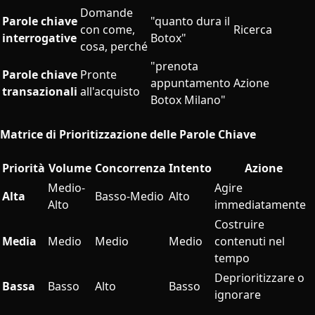
Domande
Parole chiave
"quanto dura il
con come,
Ricerca
interrogative
Botox"
cosa, perché
"prenota
Parole chiave
Pronte
appuntamento
Azione
transazionali
all'acquisto
Botox Milano"
Matrice di Prioritizzazione delle Parole Chiave
Priorità
Volume
Concorrenza
Intento
Azione
Medio-
Agire
Alta
Basso-Medio
Alto
Alto
immediatamente
Costruire
Media
Medio
Medio
Medio
contenuti nel
tempo
Deprioritizzare o
Bassa
Basso
Alto
Basso
ignorare