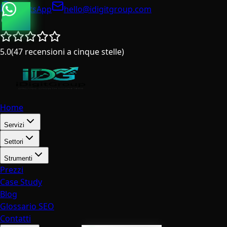
WhatsApp
hello@idigitgroup.com
Italia
5.0
(
47
recensioni a cinque stelle
)
Home
Servizi
Settori
Strumenti
Prezzi
Case Study
Blog
Glossario SEO
Contatti