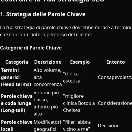
1. Strategia delle Parole Chiave
La tua strategia di parole chiave dovrebbe mirare a termini
che coprono l'intero percorso del cliente:
Categorie di Parole Chiave
Categoria
Descrizione
Esempio
Intento
Termini
Alto volume,
"clinica
generici
alta
Consapevolezz
estetica"
(Head terms)
concorrenza
Volume più
Parole chiave
"migliore
basso,
a coda lunga
clinica Botox a
Considerazion
intento più
(Long-tail)
Chelsea"
alto
Parole chiave
Modificatori
"filler labbra
Decisione
locali
geografici
vicino a me"