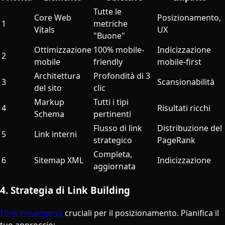
Tutte le
Core Web
Posizionamento,
1
metriche
Vitals
UX
"Buone"
Ottimizzazione
100% mobile-
Indicizzazione
2
mobile
friendly
mobile-first
Architettura
Profondità di 3
3
Scansionabilità
del sito
clic
Markup
Tutti i tipi
4
Risultati ricchi
Schema
pertinenti
Flusso di link
Distribuzione del
5
Link interni
strategico
PageRank
Completa,
6
Sitemap XML
Indicizzazione
aggiornata
4. Strategia di Link Building
I link rimangono
cruciali per il posizionamento. Pianifica il
tuo approccio: