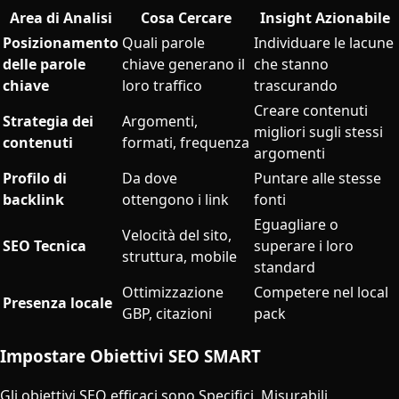
Area di Analisi
Cosa Cercare
Insight Azionabile
Posizionamento
Quali parole
Individuare le lacune
delle parole
chiave generano il
che stanno
chiave
loro traffico
trascurando
Creare contenuti
Strategia dei
Argomenti,
migliori sugli stessi
contenuti
formati, frequenza
argomenti
Profilo di
Da dove
Puntare alle stesse
backlink
ottengono i link
fonti
Eguagliare o
Velocità del sito,
SEO Tecnica
superare i loro
struttura, mobile
standard
Ottimizzazione
Competere nel local
Presenza locale
GBP, citazioni
pack
Impostare Obiettivi SEO SMART
Gli obiettivi SEO efficaci sono Specifici, Misurabili,