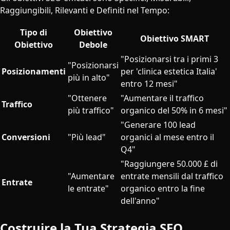
Raggiungibili, Rilevanti e Definiti nel Tempo:
Tipo di
Obiettivo
Obiettivo SMART
Obiettivo
Debole
"Posizionarsi tra i primi 3
"Posizionarsi
Posizionamenti
per 'clinica estetica Italia'
più in alto"
entro 12 mesi"
"Ottenere
"Aumentare il traffico
Traffico
più traffico"
organico del 50% in 6 mesi"
"Generare 100 lead
Conversioni
"Più lead"
organici al mese entro il
Q4"
"Raggiungere 50.000 £ di
"Aumentare
entrate mensili dal traffico
Entrate
le entrate"
organico entro la fine
dell'anno"
Costruire la Tua Strategia SEO