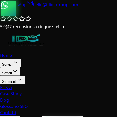
WhatsApp
hello@idigitgroup.com
Italia
5.0
(
47
recensioni a cinque stelle
)
Home
Servizi
Settori
Strumenti
Prezzi
Case Study
Blog
Glossario SEO
Contatti