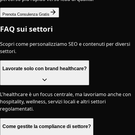
Servizi
Servizi SEO
Servizi SEO Locale
AEO & Ricerca IA
SEO Tecnico
Web Design & Sviluppo
Manutenzione Sito Web
Settori
Cliniche Estetiche
Studi Dentistici
Centri Benessere
Ospitalità
Immobiliare
Servizi Legali