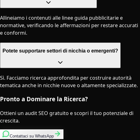
Città
Agenzia SEO Milano
Agenzia SEO Roma
Agenzia SEO Torino
Agenzia SEO Napoli
Agenzia SEO Bologna
Agenzia SEO Firenze
Azienda
Chi Siamo
Case Study
Prezzi
Blog
Contatti
Strumenti