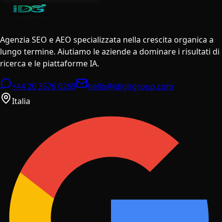
Audit SEO Gratuito
Verifica AEO
Strumento IA
Glossario SEO
Resta Aggiornato
Vuoi ricevere consigli SEO e aggiornamenti? Contattaci!
Contattaci
WhatsApp
©
2026
iDigitGroup.
Tutti i diritti riservati.
Privacy Policy
Termini di Servizio
Editorial Policy
Mappa del
sito
Parla con un Esperto
Gratis · Senza impegno