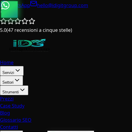
WhatsApp
hello@idigitgroup.com
Italia
5.0
(
47
recensioni a cinque stelle
)
Home
Servizi
Settori
Strumenti
Prezzi
Case Study
Blog
Glossario SEO
Contatti