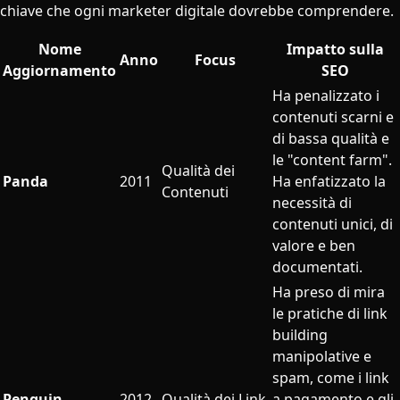
chiave che ogni marketer digitale dovrebbe comprendere.
Nome
Impatto sulla
Anno
Focus
Aggiornamento
SEO
Ha penalizzato i
contenuti scarni e
di bassa qualità e
le "content farm".
Qualità dei
Panda
2011
Ha enfatizzato la
Contenuti
necessità di
contenuti unici, di
valore e ben
documentati.
Ha preso di mira
le pratiche di link
building
manipolative e
spam, come i link
Penguin
2012
Qualità dei Link
a pagamento e gli