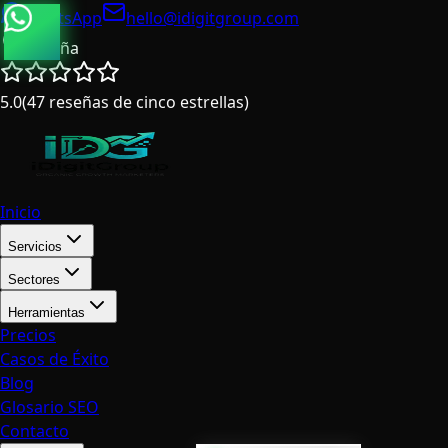
WhatsApp
hello@idigitgroup.com
España
5.0
(
47
reseñas de cinco estrellas
)
Inicio
Servicios
Sectores
Herramientas
Precios
Casos de Éxito
Blog
Glosario SEO
Contacto