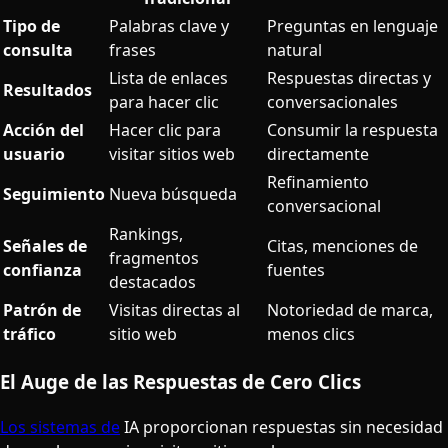
Tipo de
Palabras clave y
Preguntas en lenguaje
consulta
frases
natural
Lista de enlaces
Respuestas directas y
Resultados
para hacer clic
conversacionales
Acción del
Hacer clic para
Consumir la respuesta
usuario
visitar sitios web
directamente
Refinamiento
Seguimiento
Nueva búsqueda
conversacional
Rankings,
Señales de
Citas, menciones de
fragmentos
confianza
fuentes
destacados
Patrón de
Visitas directas al
Notoriedad de marca,
tráfico
sitio web
menos clics
El Auge de las Respuestas de Cero Clics
Los sistemas de
IA proporcionan respuestas sin necesidad