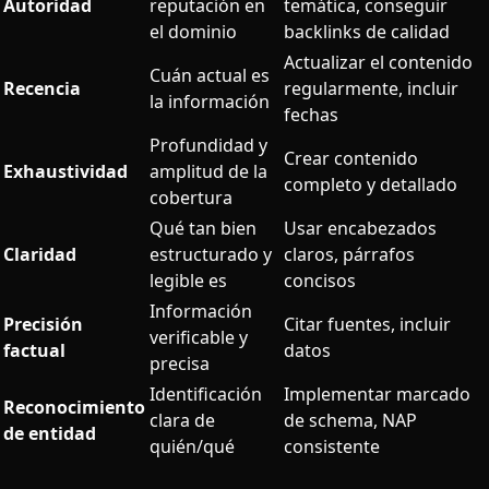
Autoridad
reputación en
temática, conseguir
el dominio
backlinks de calidad
Actualizar el contenido
Cuán actual es
Recencia
regularmente, incluir
la información
fechas
Profundidad y
Crear contenido
Exhaustividad
amplitud de la
completo y detallado
cobertura
Qué tan bien
Usar encabezados
Claridad
estructurado y
claros, párrafos
legible es
concisos
Información
Precisión
Citar fuentes, incluir
verificable y
factual
datos
precisa
Identificación
Implementar marcado
Reconocimiento
clara de
de schema, NAP
de entidad
quién/qué
consistente