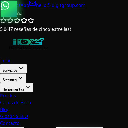
WhatsApp
hello@idigitgroup.com
España
5.0
(
47
reseñas de cinco estrellas
)
Inicio
Servicios
Sectores
Herramientas
Precios
Casos de Éxito
Blog
Glosario SEO
Contacto