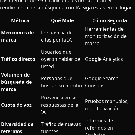
Las métricas de SEO tradicionales no capturan el
rendimiento de la búsqueda con IA. Siga estas en su lugar:
Métrica
Qué Mide
Cómo Seguirla
Herramientas de
Menciones de
Frecuencia de
monitorización de
marca
citas por la IA
marca
Usuarios que
Tráfico directo
oyeron hablar de
Google Analytics
usted
Volumen de
Personas que
Google Search
búsqueda de
buscan su nombre
Console
marca
Presencia en las
Pruebas manuales,
Cuota de voz
respuestas de la
monitorización
IA
Informes de
Diversidad de
Tráfico de nuevas
referidos en
referidos
fuentes