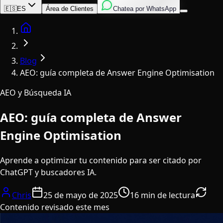
Inglés
Italiano
Español
🇪🇸
ES
Área de Clientes
Chatea por WhatsApp
Home
Blog
AEO: guía completa de Answer Engine Optimisation
AEO y Búsqueda IA
AEO: guía completa de Answer
Engine Optimisation
Aprende a optimizar tu contenido para ser citado por
ChatGPT y buscadores IA.
Chris
25 de mayo de 2025
16 min de lectura
Contenido revisado este mes