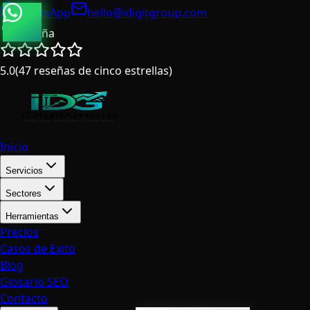
WhatsApp
hello@idigitgroup.com
España
5.0
(
47
reseñas de cinco estrellas
)
Inicio
Servicios
Sectores
Herramientas
Precios
Casos de Éxito
Blog
Glosario SEO
Contacto