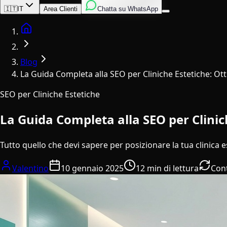
Inglese
Italiano
Spagnolo
🇮🇹
IT
Area Clienti
Chatta su WhatsApp
Home
Blog
La Guida Completa alla SEO per Cliniche Estetiche: Ott
SEO per Cliniche Estetiche
La Guida Completa alla SEO per Clinich
Tutto quello che devi sapere per posizionare la tua clinica est
Valentino
10 gennaio 2025
12 min di lettura
Con