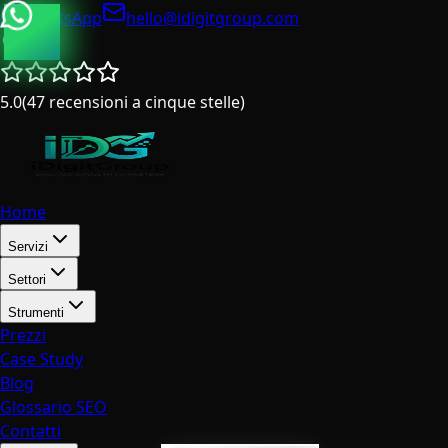
WhatsApp
hello@idigitgroup.com
Italia
5.0
(
47
recensioni a cinque stelle
)
Home
Servizi
Settori
Strumenti
Prezzi
Case Study
Blog
Glossario SEO
Contatti