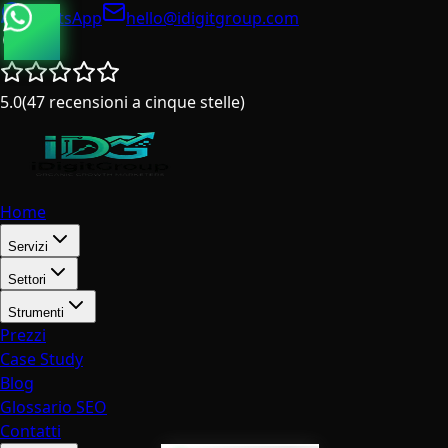
WhatsApp
hello@idigitgroup.com
Italia
5.0
(
47
recensioni a cinque stelle
)
Home
Servizi
Settori
Strumenti
Prezzi
Case Study
Blog
Glossario SEO
Contatti