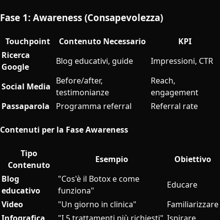
Fase 1: Awareness (Consapevolezza)
Touchpoint
Contenuto Necessario
KPI
Ricerca
Blog educativi, guide
Impressioni, CTR
Google
Before/after,
Reach,
Social Media
testimonianze
engagement
Passaparola
Programma referral
Referral rate
Contenuti per la Fase Awareness
Tipo
Esempio
Obiettivo
Contenuto
Blog
"Cos'è il Botox e come
Educare
educativo
funziona"
Video
"Un giorno in clinica"
Familiarizzare
Infografica
"I 5 trattamenti più richiesti"
Ispirare