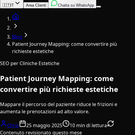
Inglese
Italiano
Spagnolo
🇮🇹
IT
Area Clienti
Chatta su WhatsApp
Home
Blog
Patient Journey Mapping: come convertire più
richieste estetiche
SEO per Cliniche Estetiche
Patient Journey Mapping: come
convertire più richieste estetiche
Mappare il percorso del paziente riduce le frizioni e
aumenta le prenotazioni ad alto valore.
Chris
25 maggio 2025
10 min di lettura
Contenuto revisionato questo mese