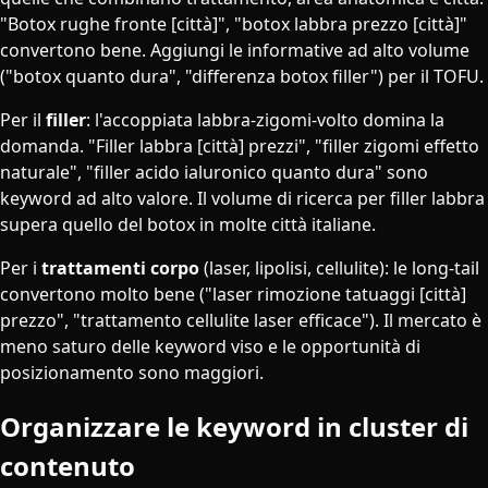
"Botox rughe fronte [città]", "botox labbra prezzo [città]"
convertono bene. Aggiungi le informative ad alto volume
("botox quanto dura", "differenza botox filler") per il TOFU.
Per il
filler
: l'accoppiata labbra-zigomi-volto domina la
domanda. "Filler labbra [città] prezzi", "filler zigomi effetto
naturale", "filler acido ialuronico quanto dura" sono
keyword ad alto valore. Il volume di ricerca per filler labbra
supera quello del botox in molte città italiane.
Per i
trattamenti corpo
(laser, lipolisi, cellulite): le long-tail
convertono molto bene ("laser rimozione tatuaggi [città]
prezzo", "trattamento cellulite laser efficace"). Il mercato è
meno saturo delle keyword viso e le opportunità di
posizionamento sono maggiori.
Organizzare le keyword in cluster di
contenuto