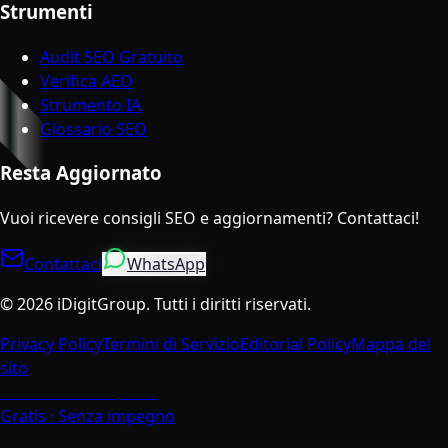
Strumenti
Audit SEO Gratuito
Verifica AEO
Strumento IA
Glossario SEO
Resta Aggiornato
Vuoi ricevere consigli SEO e aggiornamenti? Contattaci!
Contattaci
WhatsApp
©
2026
iDigitGroup.
Tutti i diritti riservati.
Privacy Policy
Termini di Servizio
Editorial Policy
Mappa del
sito
Parla con un Esperto
Gratis · Senza impegno