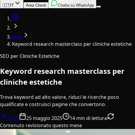
Inglese
Italiano
Spagnolo
🇮🇹
IT
Area Clienti
Chatta su WhatsApp
Home
Blog
Keyword research masterclass per cliniche estetiche
SEO per Cliniche Estetiche
Keyword research masterclass per
cliniche estetiche
Trova keyword ad alto valore, riduci le ricerche poco
qualificate e costruisci pagine che convertono.
Chris
25 maggio 2025
14 min di lettura
Contenuto revisionato questo mese