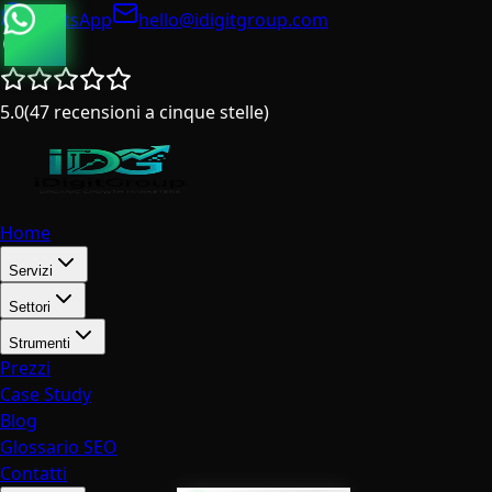
WhatsApp
hello@idigitgroup.com
Italia
5.0
(
47
recensioni a cinque stelle
)
Home
Servizi
Settori
Strumenti
Prezzi
Case Study
Blog
Glossario SEO
Contatti