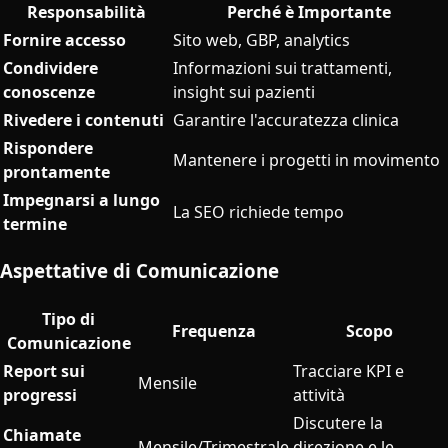
Responsabilità
Perché è Importante
Fornire accesso
Sito web, GBP, analytics
Condividere
Informazioni sui trattamenti,
conoscenze
insight sui pazienti
Rivedere i contenuti
Garantire l'accuratezza clinica
Rispondere
Mantenere i progetti in movimento
prontamente
Impegnarsi a lungo
La SEO richiede tempo
termine
Aspettative di Comunicazione
Tipo di
Frequenza
Scopo
Comunicazione
Report sui
Tracciare KPI e
Mensile
progressi
attività
Discutere la
Chiamate
Mensile/Trimestrale
direzione e le