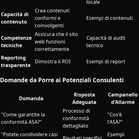
locale
Crea contenuti
Capacità di
conformi e
Esempi di contenuti
contenuto
coinvolgenti
Assicura che il sito
Competenze
Capacità di audit
web funzioni
tecniche
tecnico
correttamente
Reporting
Dimostra il ROI
Esempi di report
trasparente
Domande da Porre ai Potenziali Consulenti
Risposta
Campanello
Domanda
Adeguata
d'Allarme
Processo di
"Come garantite la
"Cos'è
conformità
conformità ASA?"
l'ASA?"
dettagliato
"Potete condividere casi
Esempi
Risultati specifici