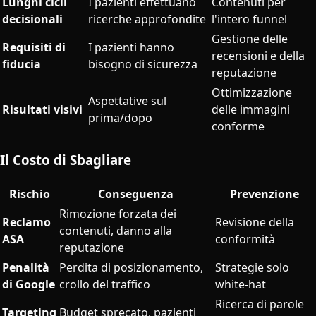
Lunghi cicli
I pazienti effettuano
Contenuti per
decisionali
ricerche approfondite
l'intero funnel
Gestione delle
Requisiti di
I pazienti hanno
recensioni e della
fiducia
bisogno di sicurezza
reputazione
Ottimizzazione
Aspettative sul
Risultati visivi
delle immagini
prima/dopo
conforme
Il Costo di Sbagliare
Rischio
Conseguenza
Prevenzione
Rimozione forzata dei
Reclamo
Revisione della
contenuti, danno alla
ASA
conformità
reputazione
Penalità
Perdita di posizionamento,
Strategie solo
di Google
crollo del traffico
white-hat
Ricerca di parole
Targeting
Budget sprecato, pazienti