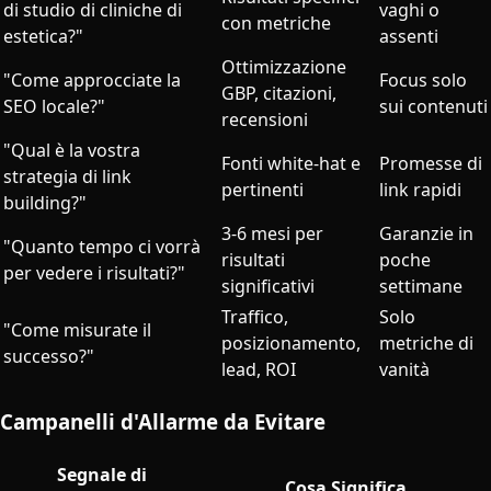
di studio di cliniche di
vaghi o
con metriche
estetica?"
assenti
Ottimizzazione
"Come approcciate la
Focus solo
GBP, citazioni,
SEO locale?"
sui contenuti
recensioni
"Qual è la vostra
Fonti white-hat e
Promesse di
strategia di link
pertinenti
link rapidi
building?"
3-6 mesi per
Garanzie in
"Quanto tempo ci vorrà
risultati
poche
per vedere i risultati?"
significativi
settimane
Traffico,
Solo
"Come misurate il
posizionamento,
metriche di
successo?"
lead, ROI
vanità
Campanelli d'Allarme da Evitare
Segnale di
Cosa Significa