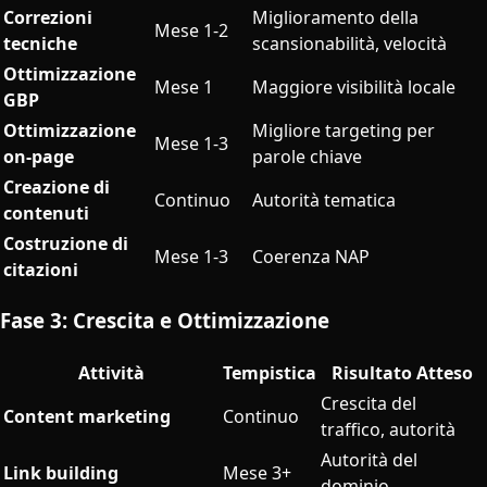
Correzioni
Miglioramento della
Mese 1-2
tecniche
scansionabilità, velocità
Ottimizzazione
Mese 1
Maggiore visibilità locale
GBP
Ottimizzazione
Migliore targeting per
Mese 1-3
on-page
parole chiave
Creazione di
Continuo
Autorità tematica
contenuti
Costruzione di
Mese 1-3
Coerenza NAP
citazioni
Fase 3: Crescita e Ottimizzazione
Attività
Tempistica
Risultato Atteso
Crescita del
Content marketing
Continuo
traffico, autorità
Autorità del
Link building
Mese 3+
dominio