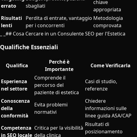
chiave
errato
sbagliati
appropriata
Risultati
Perdita di entrate, vantaggio
Metodologia
lenti
per i concorrenti
comprovata
_ _## Cosa Cercare in un Consulente SEO per l'Estetica
Qualifiche Essenziali
Perché è
Qualifica
Come Verificarla
Importante
Comprende il
Esperienza
Casi di studio,
percorso del
nel settore
referenze
paziente di estetica
Conoscenza
Chiedere
Evita problemi
della
informazioni sulle
normativi
conformità
linee guida ASA/CAP
Risultati di
Competenza
Critica per la visibilità
posizionamento
in SEO locale
della clinica