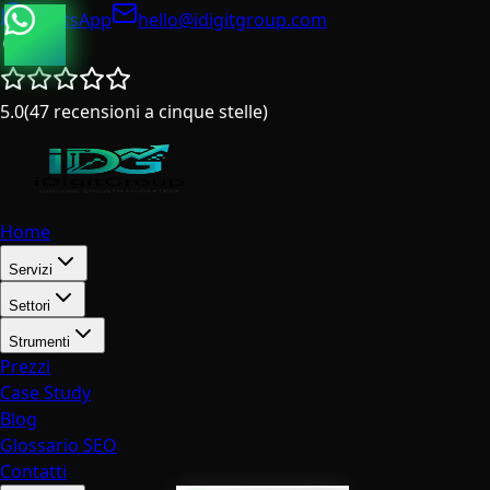
WhatsApp
hello@idigitgroup.com
Italia
5.0
(
47
recensioni a cinque stelle
)
Home
Servizi
Settori
Strumenti
Prezzi
Case Study
Blog
Glossario SEO
Contatti