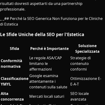
risultati dovresti aspettarti da una partnership
professionale.
_ _## Perché la SEO Generica Non Funziona per le Cliniche
di Estetica
Le Sfide Uniche della SEO per l'Estetica
Soluzione
Sfida
Perché è Importante
Specializzata
Le regole ASA/CAP
Strategie di
Conformità
limitano le
contenuto
normativa
affermazioni
conformi
Google esamina
Classificazione
Ottimizzazione E-
attentamente i
YMYL
E-A-T
contenuti sulla salute
Alta
SEO locale
Mercati locali saturi
concorrenza
avanzata