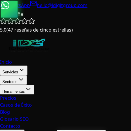
WhatsApp
hello@idigitgroup.com
España
5.0
(
47
reseñas de cinco estrellas
)
Inicio
Servicios
Sectores
Herramientas
Precios
Casos de Éxito
Blog
Glosario SEO
Contacto