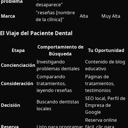
problema
desaparece"
"reseñas [nombre
Marca
Alta
Muy Alta
de la clínica]"
El Viaje del Paciente Dental
Comportamiento de
Etapa
Tu Oportunidad
Búsqueda
Investigando
Contenido de blog
Concienciación
problemas dentales
educativo
Comparando
Páginas de
Consideración
tratamientos,
tratamientos,
leyendo reseñas
testimonios
SEO local, Perfil de
Buscando dentistas
Decisión
Empresa de
locales
Google
Reserva online
Reserva
Listo para programar
fácil, clic para