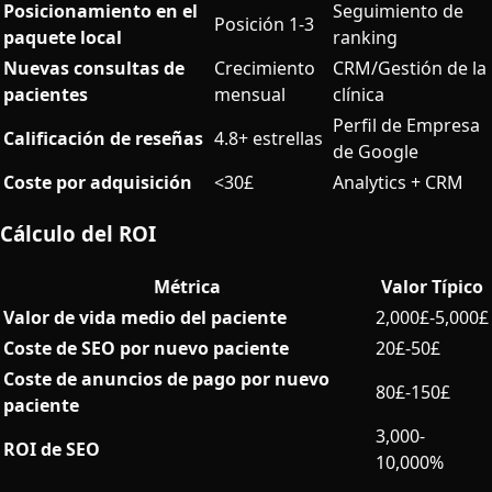
Posicionamiento en el
Seguimiento de
Posición 1-3
paquete local
ranking
Nuevas consultas de
Crecimiento
CRM/Gestión de la
pacientes
mensual
clínica
Perfil de Empresa
Calificación de reseñas
4.8+ estrellas
de Google
Coste por adquisición
<30£
Analytics + CRM
Cálculo del ROI
Métrica
Valor Típico
Valor de vida medio del paciente
2,000£-5,000£
Coste de SEO por nuevo paciente
20£-50£
Coste de anuncios de pago por nuevo
80£-150£
paciente
3,000-
ROI de SEO
10,000%