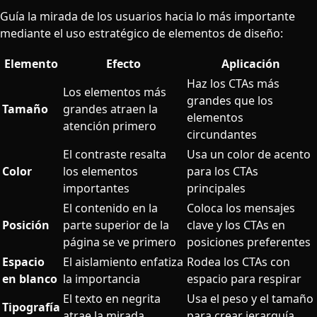
Guía la mirada de los usuarios hacia lo más importante
mediante el uso estratégico de elementos de diseño:
Elemento
Efecto
Aplicación
Haz los CTAs más
Los elementos más
grandes que los
Tamaño
grandes atraen la
elementos
atención primero
circundantes
El contraste resalta
Usa un color de acento
Color
los elementos
para los CTAs
importantes
principales
El contenido en la
Coloca los mensajes
Posición
parte superior de la
clave y los CTAs en
página se ve primero
posiciones preferentes
Espacio
El aislamiento enfatiza
Rodea los CTAs con
en blanco
la importancia
espacio para respirar
El texto en negrita
Usa el peso y el tamaño
Tipografía
atrae la mirada
para crear jerarquía