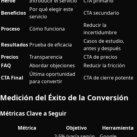
Héroe
Introducir el servicio
CTA primario
Por qué elegir este
Beneficios
CTA secundario
servicio
Reducir la
Proceso
Cómo funciona
incertidumbre
Casos de estudio,
Resultados
Prueba de eficacia
antes y después
Precios
Transparencia
CTA de precios
FAQ
Abordar objeciones
Reducir la fricción
Última oportunidad
CTA Final
CTA de cierre potente
para convertir
Medición del Éxito de la Conversión
Métricas Clave a Seguir
Métrica
Objetivo
Herramienta
2-5% (varía según
Google