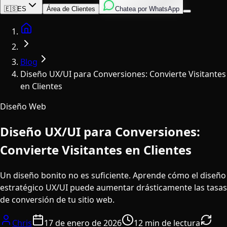
Inglés
Italiano
Español
🇪🇸
ES
Área de Clientes
Chatea por WhatsApp
Home
Blog
Diseño UX/UI para Conversiones: Convierte Visitantes
en Clientes
Diseño Web
Diseño UX/UI para Conversiones:
Convierte Visitantes en Clientes
Un diseño bonito no es suficiente. Aprende cómo el diseño
estratégico UX/UI puede aumentar drásticamente las tasas
de conversión de tu sitio web.
Chris
17 de enero de 2026
12 min de lectura