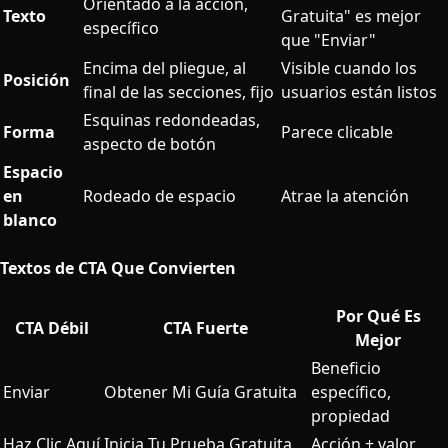
Orientado a la acción,
Texto
Gratuita" es mejor
específico
que "Enviar"
Encima del pliegue, al
Visible cuando los
Posición
final de las secciones, fijo
usuarios están listos
Esquinas redondeadas,
Forma
Parece clicable
aspecto de botón
Espacio
en
Rodeado de espacio
Atrae la atención
blanco
Textos de CTA Que Convierten
Por Qué Es
CTA Débil
CTA Fuerte
Mejor
Beneficio
Enviar
Obtener Mi Guía Gratuita
específico,
propiedad
Haz Clic Aquí
Inicia Tu Prueba Gratuita
Acción + valor