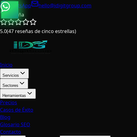
WhatsApp
hello@idigitgroup.com
España
5.0
(
47
reseñas de cinco estrellas
)
Inicio
Servicios
Sectores
Herramientas
Precios
Casos de Éxito
Blog
Glosario SEO
Contacto