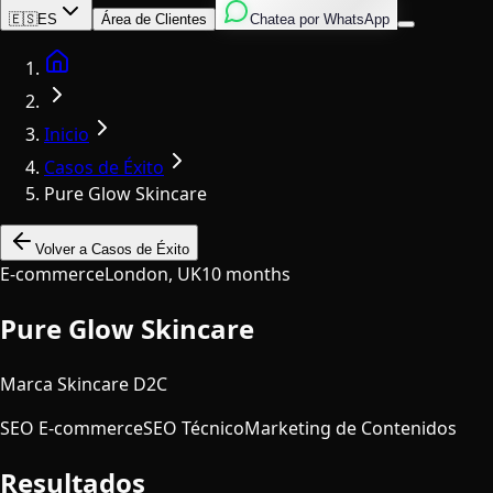
Inglés
Italiano
Español
🇪🇸
ES
Área de Clientes
Chatea por WhatsApp
Home
Inicio
Casos de Éxito
Pure Glow Skincare
Volver a Casos de Éxito
E-commerce
London, UK
10 months
Pure Glow Skincare
Marca Skincare D2C
SEO E-commerce
SEO Técnico
Marketing de Contenidos
Resultados