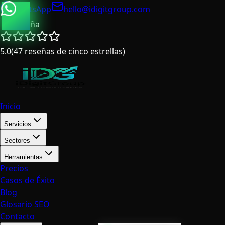
WhatsApp
hello@idigitgroup.com
España
5.0
(
47
reseñas de cinco estrellas
)
Inicio
Servicios
Sectores
Herramientas
Precios
Casos de Éxito
Blog
Glosario SEO
Contacto