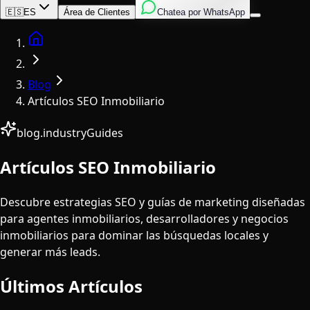
Inglés
Italiano
Español
🇪🇸
ES
Área de Clientes
Chatea por WhatsApp
Home
Blog
Artículos SEO Inmobiliario
blog.industryGuides
Artículos SEO Inmobiliario
Descubre estrategias SEO y guías de marketing diseñadas
para agentes inmobiliarios, desarrolladores y negocios
inmobiliarios para dominar las búsquedas locales y
generar más leads.
Últimos Artículos