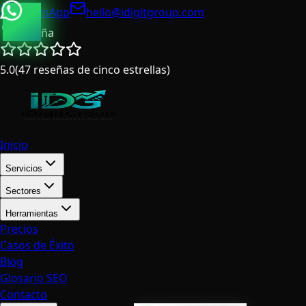
WhatsApp
hello@idigitgroup.com
España
5.0
(
47
reseñas de cinco estrellas
)
Inicio
Servicios
Sectores
Herramientas
Precios
Casos de Éxito
Blog
Glosario SEO
Contacto