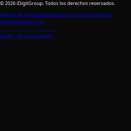
©
2026
iDigitGroup.
Todos los derechos reservados.
Política de Privacidad
Términos de Servicio
Editorial
Policy
Mapa del sitio
Habla con un Especialista
Gratis · Sin compromiso
Valoramos Tu Privacidad
Usamos cookies para mejorar tu experiencia de
navegación, analizar el tráfico del sitio y personalizar el
contenido. Puedes elegir qué cookies aceptar.
Aceptar Todas
Solo Necesarias