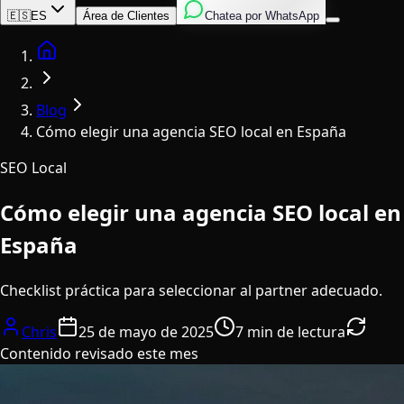
Inglés
Italiano
Español
🇪🇸
ES
Área de Clientes
Chatea por WhatsApp
Home
Blog
Cómo elegir una agencia SEO local en España
SEO Local
Cómo elegir una agencia SEO local en
España
Checklist práctica para seleccionar al partner adecuado.
Chris
25 de mayo de 2025
7 min de lectura
Contenido revisado este mes