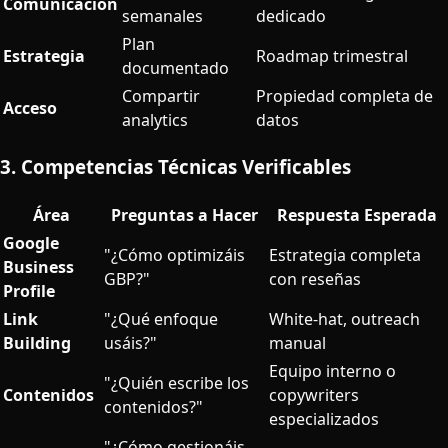
Comunicación
semanales
dedicado
Plan
Estrategia
Roadmap trimestral
documentado
Compartir
Propiedad completa de
Acceso
analytics
datos
3. Competencias Técnicas Verificables
Área
Preguntas a Hacer
Respuesta Esperada
Google
"¿Cómo optimizáis
Estrategia completa
Business
GBP?"
con reseñas
Profile
Link
"¿Qué enfoque
White-hat, outreach
Building
usáis?"
manual
Equipo interno o
"¿Quién escribe los
Contenidos
copywriters
contenidos?"
especializados
"¿Cómo gestionáis