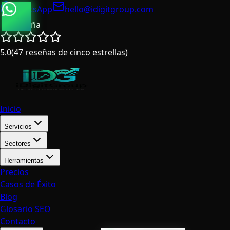
WhatsApp
hello@idigitgroup.com
España
5.0
(
47
reseñas de cinco estrellas
)
Inicio
Servicios
Sectores
Herramientas
Precios
Casos de Éxito
Blog
Glosario SEO
Contacto