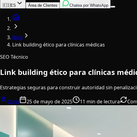
Inglés
Italiano
Español
🇪🇸
ES
Área de Clientes
Chatea por WhatsApp
Home
Blog
Link building ético para clínicas médicas
SEO Técnico
Link building ético para clínicas médi
Estrategias seguras para construir autoridad sin penalizac
Chris
25 de mayo de 2025
11 min de lectura
Con