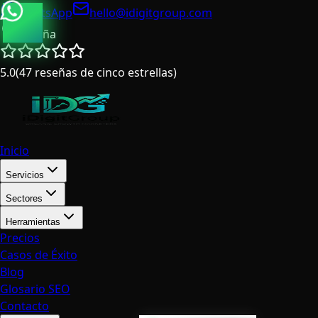
WhatsApp
hello@idigitgroup.com
España
5.0
(
47
reseñas de cinco estrellas
)
Inicio
Servicios
Sectores
Herramientas
Precios
Casos de Éxito
Blog
Glosario SEO
Contacto