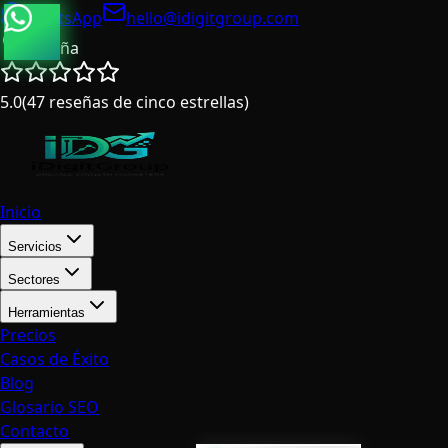
WhatsApp
hello@idigitgroup.com
España
5.0
(
47
reseñas de cinco estrellas
)
Inicio
Servicios
Sectores
Herramientas
Precios
Casos de Éxito
Blog
Glosario SEO
Contacto