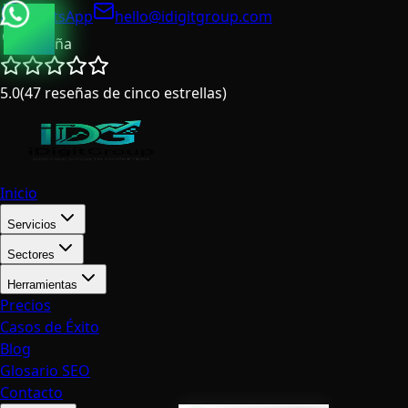
WhatsApp
hello@idigitgroup.com
España
5.0
(
47
reseñas de cinco estrellas
)
Inicio
Servicios
Sectores
Herramientas
Precios
Casos de Éxito
Blog
Glosario SEO
Contacto