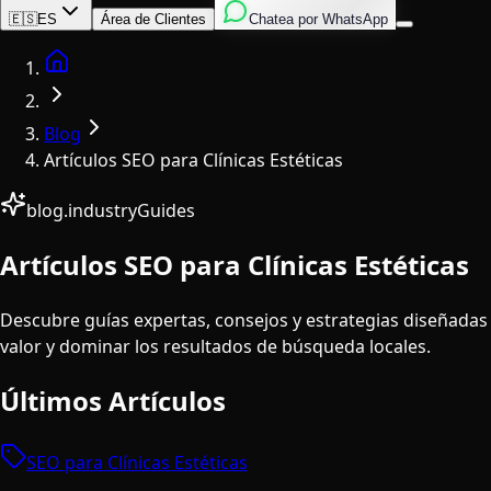
Inglés
Italiano
Español
🇪🇸
ES
Área de Clientes
Chatea por WhatsApp
Home
Blog
Artículos SEO para Clínicas Estéticas
blog.industryGuides
Artículos SEO para Clínicas Estéticas
Descubre guías expertas, consejos y estrategias diseñadas e
valor y dominar los resultados de búsqueda locales.
Últimos Artículos
SEO para Clínicas Estéticas