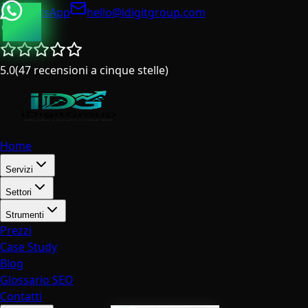
WhatsApp
hello@idigitgroup.com
Italia
5.0
(
47
recensioni a cinque stelle
)
Home
Servizi
Settori
Strumenti
Prezzi
Case Study
Blog
Glossario SEO
Contatti