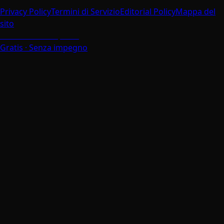
Privacy Policy
Termini di Servizio
Editorial Policy
Mappa del
sito
Parla con un Esperto
Gratis · Senza impegno
La Tua Privacy è Importante
Utilizziamo i cookie per migliorare la tua esperienza di
navigazione, analizzare il traffico del sito e personalizzare i
contenuti. Puoi scegliere quali cookie accettare.
Accetta Tutti
Solo Necessari
Conforme al GDPR