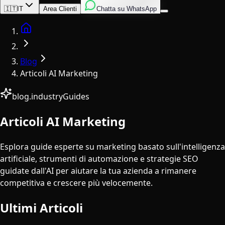
Inglese
Italiano
Spagnolo
🇮🇹
IT
Area Clienti
Chatta su WhatsApp
Home
Blog
Articoli AI Marketing
blog.industryGuides
Articoli AI Marketing
Esplora guide esperte su marketing basato sull'intelligenza
artificiale, strumenti di automazione e strategie SEO
guidate dall'AI per aiutare la tua azienda a rimanere
competitiva e crescere più velocemente.
Ultimi Articoli