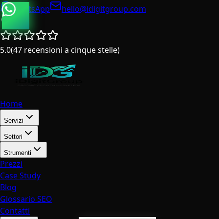
WhatsApp
hello@idigitgroup.com
Italia
5.0
(
47
recensioni a cinque stelle
)
Home
Servizi
Settori
Strumenti
Prezzi
Case Study
Blog
Glossario SEO
Contatti