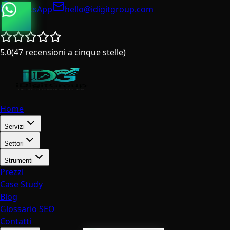
WhatsApp
hello@idigitgroup.com
Italia
5.0
(
47
recensioni a cinque stelle
)
Home
Servizi
Settori
Strumenti
Prezzi
Case Study
Blog
Glossario SEO
Contatti