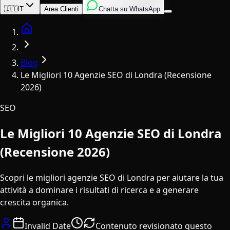
Inglese
Italiano
Spagnolo
🇮🇹
IT
Area Clienti
Chatta su WhatsApp
Home
Blog
Le Migliori 10 Agenzie SEO di Londra (Recensione
2026)
SEO
Le Migliori 10 Agenzie SEO di Londra
(Recensione 2026)
Scopri le migliori agenzie SEO di Londra per aiutare la tua
attività a dominare i risultati di ricerca e a generare
crescita organica.
Invalid Date
Contenuto revisionato questo