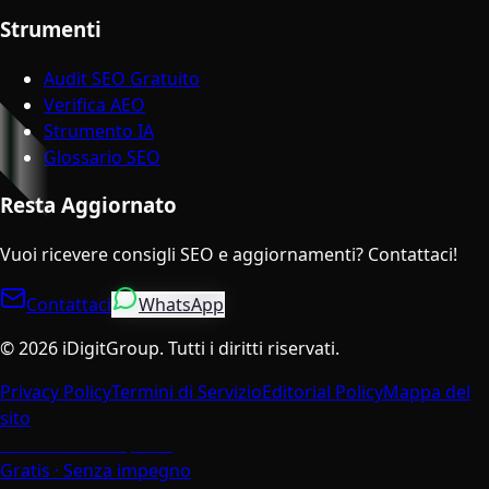
Strumenti
Audit SEO Gratuito
Verifica AEO
Strumento IA
Glossario SEO
Resta Aggiornato
Vuoi ricevere consigli SEO e aggiornamenti? Contattaci!
Contattaci
WhatsApp
©
2026
iDigitGroup.
Tutti i diritti riservati.
Privacy Policy
Termini di Servizio
Editorial Policy
Mappa del
sito
Parla con un Esperto
Gratis · Senza impegno