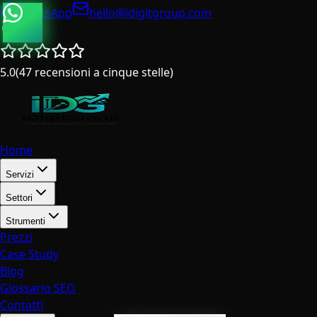
WhatsApp
hello@idigitgroup.com
Italia
5.0
(
47
recensioni a cinque stelle
)
Home
Servizi
Settori
Strumenti
Prezzi
Case Study
Blog
Glossario SEO
Contatti