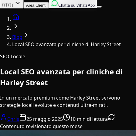
Inglese
Italiano
Spagnolo
🇮🇹
IT
Area Clienti
Chatta su WhatsApp
Home
Blog
Local SEO avanzata per cliniche di Harley Street
SEO Locale
Local SEO avanzata per cliniche di
Harley Street
In un mercato premium come Harley Street servono
strategie locali evolute e contenuti ultra-mirati.
Chris
25 maggio 2025
10 min di lettura
Contenuto revisionato questo mese