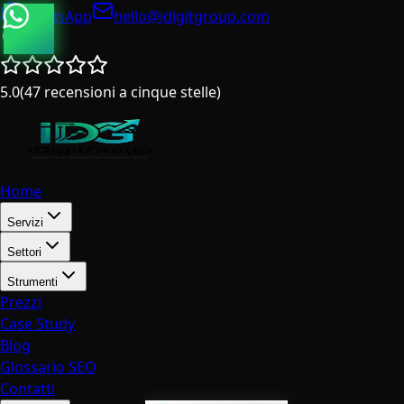
WhatsApp
hello@idigitgroup.com
Italia
5.0
(
47
recensioni a cinque stelle
)
Home
Servizi
Settori
Strumenti
Prezzi
Case Study
Blog
Glossario SEO
Contatti