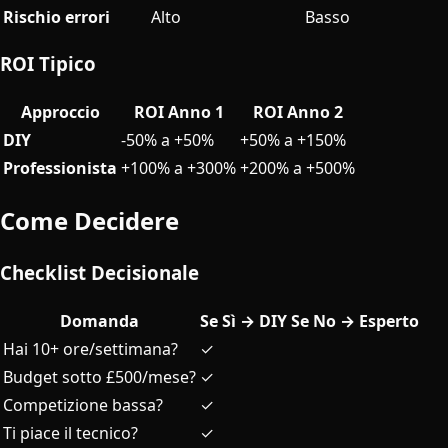
Rischio errori
Alto
Basso
ROI Tipico
Approccio
ROI Anno 1
ROI Anno 2
DIY
-50% a +50%
+50% a +150%
Professionista
+100% a +300%
+200% a +500%
Come Decidere
Checklist Decisionale
Domanda
Se Sì → DIY
Se No → Esperto
Hai 10+ ore/settimana?
✓
Budget sotto £500/mese?
✓
Competizione bassa?
✓
Ti piace il tecnico?
✓