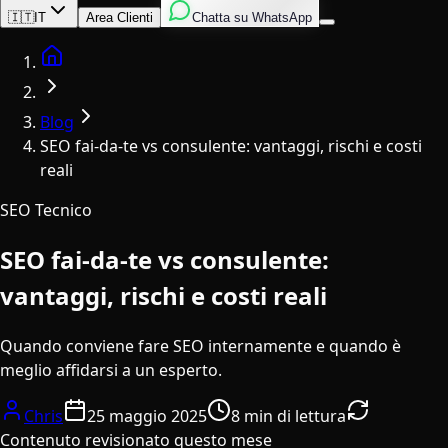
Inglese
Italiano
Spagnolo
🇮🇹
IT
Area Clienti
Chatta su WhatsApp
Home
Blog
SEO fai-da-te vs consulente: vantaggi, rischi e costi
reali
SEO Tecnico
SEO fai-da-te vs consulente:
vantaggi, rischi e costi reali
Quando conviene fare SEO internamente e quando è
meglio affidarsi a un esperto.
Chris
25 maggio 2025
8 min di lettura
Contenuto revisionato questo mese