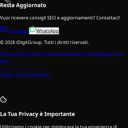
Resta Aggiornato
Vuoi ricevere consigli SEO e aggiornamenti? Contattaci!
Contattaci
WhatsApp
©
2026
iDigitGroup.
Tutti i diritti riservati.
Privacy Policy
Termini di Servizio
Editorial Policy
Mappa del
sito
Parla con un Esperto
Gratis · Senza impegno
La Tua Privacy è Importante
Utilizziamo i cookie per migliorare la tua esperienza di