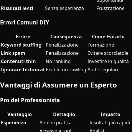
opportunità
Risultati lenti
Senza esperienza
Frustrazione
Errori Comuni DIY
Errore
Conseguenza
Come Evitarlo
Keyword stuffing
Penalizzazione
Formazione
Link spam
Penalizzazione
Evitare scorciatoie
Contenuti thin
No ranking
Investire in qualità
Ignorare technical
Problemi crawling
Audit regolari
Vantaggi di Assumere un Esperto
Pro del Professionista
Vantaggio
Dettaglio
Impatto
Esperienza
Anni di pratica
Risultati più rapidi
Accesso a tool
Analisi